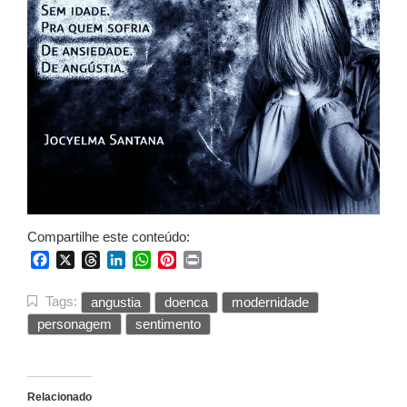
Compartilhe este conteúdo:
Facebook
X
Threads
LinkedIn
WhatsApp
Pinterest
Print
Tags:
angustia
doenca
modernidade
personagem
sentimento
Relacionado