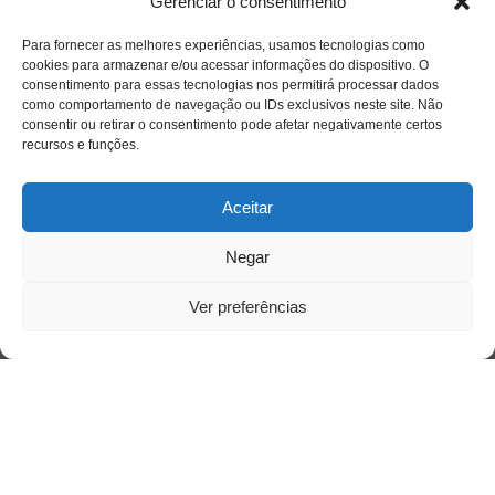
Gerenciar o consentimento
Sobre
Para fornecer as melhores experiências, usamos tecnologias como
cookies para armazenar e/ou acessar informações do dispositivo. O
consentimento para essas tecnologias nos permitirá processar dados
como comportamento de navegação ou IDs exclusivos neste site. Não
Quem somos
consentir ou retirar o consentimento pode afetar negativamente certos
recursos e funções.
Contato
Aceitar
Links Úteis
Negar
Buscador Google
Ver preferências
Publicações Recentes
Silêncio orbital: a presença humana entre a
desconexão e o espetáculo
A reinvenção do trabalho e o choque geracional:
uma análise crítica do mercado contemporâneo
em “Um Senhor Estagiário”