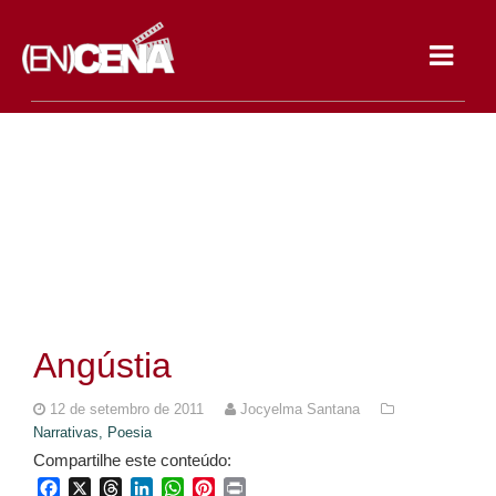
Toggle
navigat
Angústia
12 de setembro de 2011
Jocyelma Santana
Narrativas,
Poesia
Compartilhe este conteúdo:
Facebook
X
Threads
LinkedIn
WhatsApp
Pinterest
Print