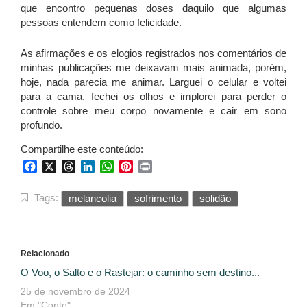
que encontro pequenas doses daquilo que algumas
pessoas entendem como felicidade.
As afirmações e os elogios registrados nos comentários de
minhas publicações me deixavam mais animada, porém,
hoje, nada parecia me animar. Larguei o celular e voltei
para a cama, fechei os olhos e implorei para perder o
controle sobre meu corpo novamente e cair em sono
profundo.
Compartilhe este conteúdo:
Facebook
X
Threads
LinkedIn
WhatsApp
Pinterest
Print
Tags:
melancolia
sofrimento
solidão
Relacionado
O Voo, o Salto e o Rastejar: o caminho sem destino...
25 de novembro de 2024
Em "Conto"