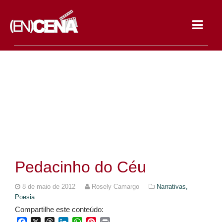
Toggle
navigat
Pedacinho do Céu
8 de maio de 2012
Rosely Camargo
Narrativas,
Poesia
Compartilhe este conteúdo:
Facebook
X
Threads
LinkedIn
WhatsApp
Pinterest
Print