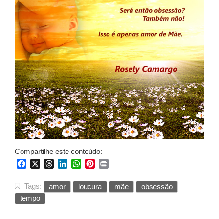
Compartilhe este conteúdo:
Facebook
X
Threads
LinkedIn
WhatsApp
Pinterest
Print
Tags:
amor
loucura
mãe
obsessão
tempo