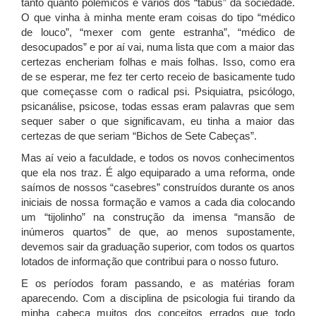
tanto quanto polêmicos e vários dos “tabus” da sociedade.
O que vinha à minha mente eram coisas do tipo “médico
de louco”, “mexer com gente estranha”, “médico de
desocupados” e por aí vai, numa lista que com a maior das
certezas encheriam folhas e mais folhas. Isso, como era
de se esperar, me fez ter certo receio de basicamente tudo
que começasse com o radical psi. Psiquiatra, psicólogo,
psicanálise, psicose, todas essas eram palavras que sem
sequer saber o que significavam, eu tinha a maior das
certezas de que seriam “Bichos de Sete Cabeças”.
Mas aí veio a faculdade, e todos os novos conhecimentos
que ela nos traz. É algo equiparado a uma reforma, onde
saímos de nossos “casebres” construídos durante os anos
iniciais de nossa formação e vamos a cada dia colocando
um “tijolinho” na construção da imensa “mansão de
inúmeros quartos” de que, ao menos supostamente,
devemos sair da graduação superior, com todos os quartos
lotados de informação que contribui para o nosso futuro.
E os períodos foram passando, e as matérias foram
aparecendo. Com a disciplina de psicologia fui tirando da
minha cabeça muitos dos conceitos errados que todo