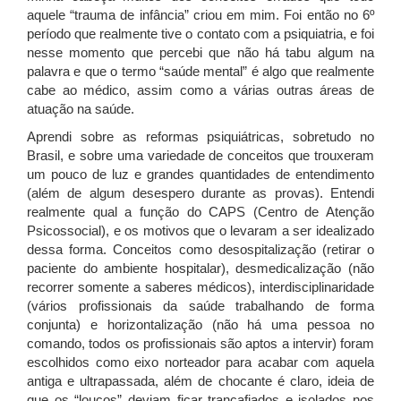
aquele “trauma de infância” criou em mim. Foi então no 6º
período que realmente tive o contato com a psiquiatria, e foi
nesse momento que percebi que não há tabu algum na
palavra e que o termo “saúde mental” é algo que realmente
cabe ao médico, assim como a várias outras áreas de
atuação na saúde.
Aprendi sobre as reformas psiquiátricas, sobretudo no
Brasil, e sobre uma variedade de conceitos que trouxeram
um pouco de luz e grandes quantidades de entendimento
(além de algum desespero durante as provas). Entendi
realmente qual a função do CAPS (Centro de Atenção
Psicossocial), e os motivos que o levaram a ser idealizado
dessa forma. Conceitos como desospitalização (retirar o
paciente do ambiente hospitalar), desmedicalização (não
recorrer somente a saberes médicos), interdisciplinaridade
(vários profissionais da saúde trabalhando de forma
conjunta) e horizontalização (não há uma pessoa no
comando, todos os profissionais são aptos a intervir) foram
escolhidos como eixo norteador para acabar com aquela
antiga e ultrapassada, além de chocante é claro, ideia de
que os “loucos” deviam ficar trancafiados e isolados nos