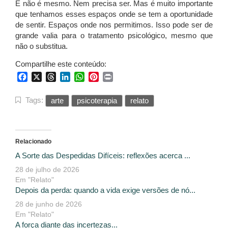
E não é mesmo. Nem precisa ser. Mas é muito importante
que tenhamos esses espaços onde se tem a oportunidade
de sentir. Espaços onde nos permitimos. Isso pode ser de
grande valia para o tratamento psicológico, mesmo que
não o substitua.
Compartilhe este conteúdo:
Facebook
X
Threads
LinkedIn
WhatsApp
Pinterest
Print
Tags:
arte
psicoterapia
relato
Relacionado
A Sorte das Despedidas Difíceis: reflexões acerca ...
28 de julho de 2026
Em "Relato"
Depois da perda: quando a vida exige versões de nó...
28 de junho de 2026
Em "Relato"
A força diante das incertezas...