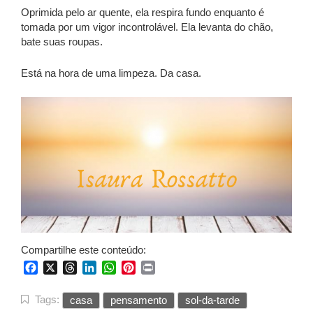
Oprimida pelo ar quente, ela respira fundo enquanto é
tomada por um vigor incontrolável. Ela levanta do chão,
bate suas roupas.
Está na hora de uma limpeza. Da casa.
Compartilhe este conteúdo:
Facebook
X
Threads
LinkedIn
WhatsApp
Pinterest
Print
Tags:
casa
pensamento
sol-da-tarde