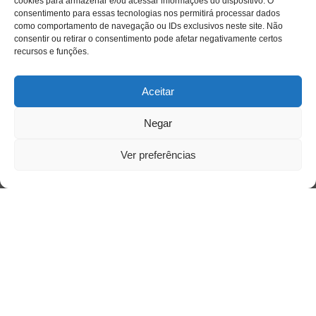
cookies para armazenar e/ou acessar informações do dispositivo. O
consentimento para essas tecnologias nos permitirá processar dados
como comportamento de navegação ou IDs exclusivos neste site. Não
consentir ou retirar o consentimento pode afetar negativamente certos
recursos e funções.
Aceitar
Negar
Saiba mais
Sobre
Ver preferências
Quem somos
Contato
Links Úteis
Buscador Google