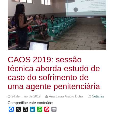
CAOS 2019: sessão
técnica aborda estudo de
caso do sofrimento de
uma agente penitenciária
24 de maio de 2019
Ana Laura Araújo Dutra
Notícias
Compartilhe este conteúdo:
Facebook
X
Threads
LinkedIn
WhatsApp
Pinterest
Print