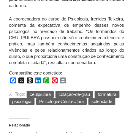
da turma.
A coordenadora do curso de Psicologia, Irenides Teixeira,
comenta da expectativa de empenho desses novos
psicólogos no mercado de trabalho. “Os formandos do
CEULP/ULBRA possuem não só o conhecimento teórico e
prático, mas também conhecimentos adquiridos pelas
vivências e pelos relacionamentos criados ao longo do
curso, o que proporciona uma construção de conhecimento
completa e cidadã”, ressalta a coordenadora.
Compartilhe este conteúdo:
Facebook
X
Threads
LinkedIn
WhatsApp
Pinterest
Print
Tags:
ceulp/ulbra
colação-de-grau
formatura
psicologia
Psicologia-Ceulp-Ulbra
solenidade
Relacionado