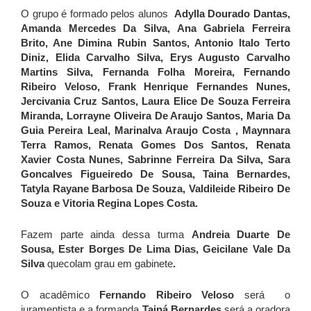
O grupo é formado pelos alunos
Adylla Dourado Dantas,
Amanda Mercedes Da Silva, Ana Gabriela Ferreira
Brito, Ane Dimina Rubin Santos, Antonio Italo Terto
Diniz, Elida Carvalho Silva, Erys Augusto Carvalho
Martins Silva, Fernanda Folha Moreira, Fernando
Ribeiro Veloso, Frank Henrique Fernandes Nunes,
Jercivania Cruz Santos, Laura Elice De Souza Ferreira
Miranda, Lorrayne Oliveira De Araujo Santos, Maria Da
Guia Pereira Leal, Marinalva Araujo Costa , Maynnara
Terra Ramos, Renata Gomes Dos Santos, Renata
Xavier Costa Nunes, Sabrinne Ferreira Da Silva, Sara
Goncalves Figueiredo De Sousa, Taina Bernardes,
Tatyla Rayane Barbosa De Souza, Valdileide Ribeiro De
Souza e Vitoria Regina Lopes Costa.
Fazem parte ainda dessa turma
Andreia Duarte De
Sousa, Ester Borges De Lima Dias, Geicilane Vale Da
Silva
quecolam grau em gabinete
.
O acadêmico
Fernando Ribeiro Veloso
será o
juramentista e a formanda
Tainá Bernardes
será a oradora