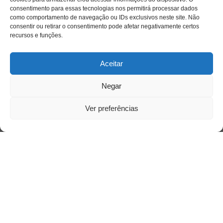
consentimento para essas tecnologias nos permitirá processar dados
como comportamento de navegação ou IDs exclusivos neste site. Não
consentir ou retirar o consentimento pode afetar negativamente certos
recursos e funções.
Aceitar
Saiba mais
Negar
Sobre
Ver preferências
Quem somos
Contato
Links Úteis
Buscador Google