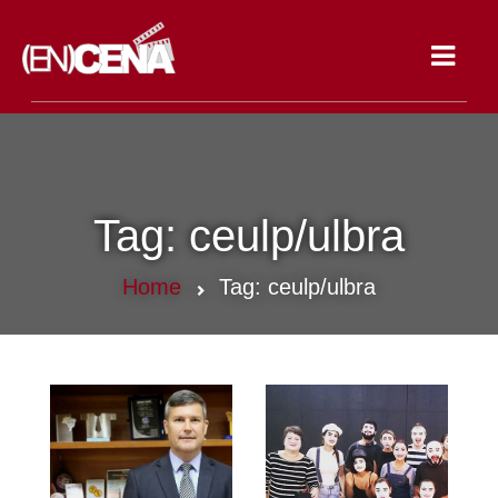
Toggle
navigat
Tag:
ceulp/ulbra
Home
Tag:
ceulp/ulbra