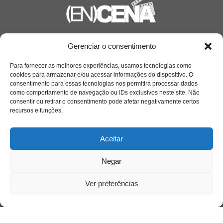
Saiba mais
Gerenciar o consentimento
Sobre
Para fornecer as melhores experiências, usamos tecnologias como
cookies para armazenar e/ou acessar informações do dispositivo. O
consentimento para essas tecnologias nos permitirá processar dados
como comportamento de navegação ou IDs exclusivos neste site. Não
Quem somos
consentir ou retirar o consentimento pode afetar negativamente certos
recursos e funções.
Contato
Aceitar
Links Úteis
Negar
Buscador Google
Ver preferências
Publicações Recentes
Silêncio orbital: a presença humana entre a
desconexão e o espetáculo