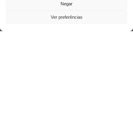
Negar
Ver preferências
Quem somos
Contato
Links Úteis
Buscador Google
Publicações Recentes
Silêncio orbital: a presença humana entre a
desconexão e o espetáculo
A reinvenção do trabalho e o choque geracional:
uma análise crítica do mercado contemporâneo
em “Um Senhor Estagiário”