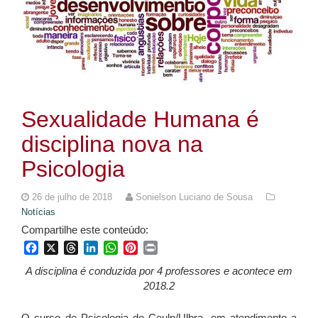
Sexualidade Humana é
disciplina nova na
Psicologia
26 de julho de 2018
Sonielson Luciano de Sousa
Notícias
Compartilhe este conteúdo:
Facebook
X
Threads
LinkedIn
WhatsApp
Pinterest
Print
A disciplina é conduzida por 4 professores e acontece em
2018.2
O curso de Psicologia do Ceulp/Ulbra, em atendimento a