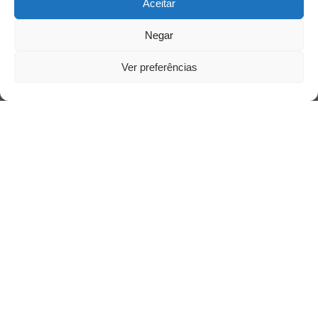
Aceitar
Saiba mais
Negar
Sobre
Ver preferências
Quem somos
Contato
Links Úteis
Buscador Google
Publicações Recentes
A Psicologia como espaço de cuidado para
mulheres: (En)Cena entrevista Rayla Soares