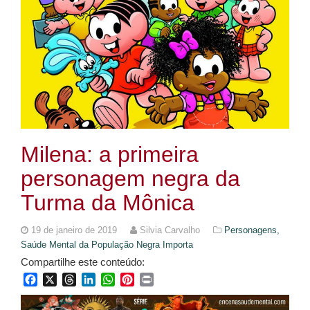
Milena: a primeira
personagem negra da
Turma da Mônica
19 de janeiro de 2019
Silvia Carvalho
Personagens,
Saúde Mental da População Negra Importa
Compartilhe este conteúdo:
Facebook
X
Threads
LinkedIn
WhatsApp
Pinterest
Print