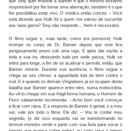
que Tony quer mostrar a Banner é que o mesmo estranho
responsável por lhe tornar uma aberração, também é o que
lhe possibilitou estar vivo. O médico então conclui: – Você
está dizendo que Hulk foi o quem me salvou de sucumbir
aos raios gama? Tony não responde… Nem é necessário.
O filme segue e, mais tarde, como era previsível, Hulk
irrompe no corpo de Dr. Banner depois que este fica
perigosamente preso sob uma viga. E após dar vazão a
toda a sua ira, destruindo tudo por onde passa, Hulk se
retira para longe, a fim de se acalmar e permitir, então, que
Banner retorne. Durante sua ausência, o filme segue e
chega ao seu clímax: a aguardada luta do bem contra o
mal. E é quando os demais Vingadores já se ocupam desta
batalha que Banner aparece entre eles, numa motocicleta.
Ao vê-lo chegar em sua frágil forma humana, o Homem de
Ferro sabiamente recomenda: – Acho bom você começar
a ficar com raiva. E a resposta de Banner é genial, e a meu
ver, vale por todo o filme. Ele diz: – Vou te contar meu
segredo, (e diz isso enquanto vai se transformando no
temível monstro verde e parte com sua fúria para socar o
inimigo que avança sobre todos), eu sinto raiva o tempo