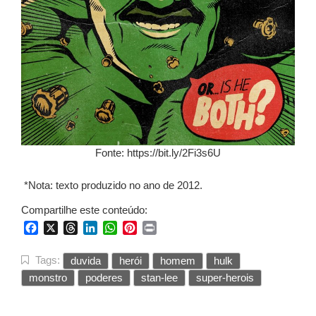
Fonte: https://bit.ly/2Fi3s6U
*Nota: texto produzido no ano de 2012.
Compartilhe este conteúdo:
Facebook
X
Threads
LinkedIn
WhatsApp
Pinterest
Print
Tags:
duvida
herói
homem
hulk
monstro
poderes
stan-lee
super-herois