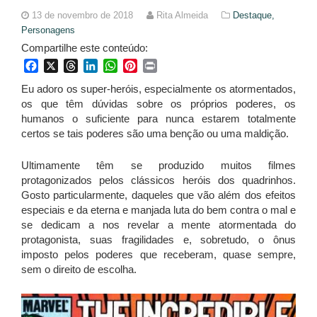
13 de novembro de 2018
Rita Almeida
Destaque,
Personagens
Compartilhe este conteúdo:
Facebook
X
Threads
LinkedIn
WhatsApp
Pinterest
Print
Eu adoro os super-heróis, especialmente os atormentados,
os que têm dúvidas sobre os próprios poderes, os
humanos o suficiente para nunca estarem totalmente
certos se tais poderes são uma benção ou uma maldição.
Ultimamente têm se produzido muitos filmes
protagonizados pelos clássicos heróis dos quadrinhos.
Gosto particularmente, daqueles que vão além dos efeitos
especiais e da eterna e manjada luta do bem contra o mal e
se dedicam a nos revelar a mente atormentada do
protagonista, suas fragilidades e, sobretudo, o ônus
imposto pelos poderes que receberam, quase sempre,
sem o direito de escolha.