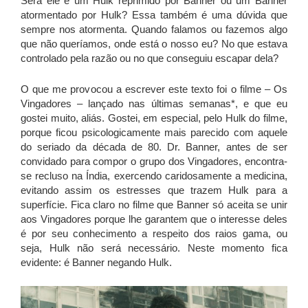
Será ele é um Hulk reprimido por Banner ou um Banner
atormentado por Hulk? Essa também é uma dúvida que
sempre nos atormenta. Quando falamos ou fazemos algo
que não queríamos, onde está o nosso eu? No que estava
controlado pela razão ou no que conseguiu escapar dela?
O que me provocou a escrever este texto foi o filme – Os
Vingadores – lançado nas últimas semanas*, e que eu
gostei muito, aliás. Gostei, em especial, pelo Hulk do filme,
porque ficou psicologicamente mais parecido com aquele
do seriado da década de 80. Dr. Banner, antes de ser
convidado para compor o grupo dos Vingadores, encontra-
se recluso na Índia, exercendo caridosamente a medicina,
evitando assim os estresses que trazem Hulk para a
superfície. Fica claro no filme que Banner só aceita se unir
aos Vingadores porque lhe garantem que o interesse deles
é por seu conhecimento a respeito dos raios gama, ou
seja, Hulk não será necessário. Neste momento fica
evidente: é Banner negando Hulk.