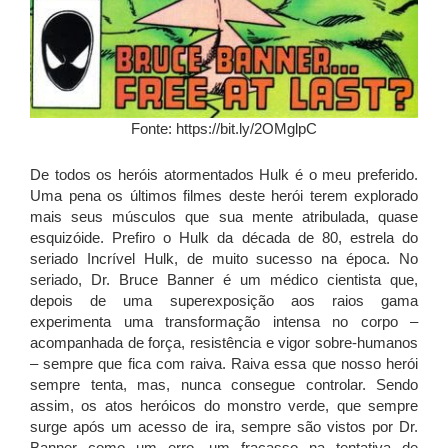
Fonte: https://bit.ly/2OMglpC
De todos os heróis atormentados Hulk é o meu preferido.
Uma pena os últimos filmes deste herói terem explorado
mais seus músculos que sua mente atribulada, quase
esquizóide. Prefiro o Hulk da década de 80, estrela do
seriado Incrível Hulk, de muito sucesso na época. No
seriado, Dr. Bruce Banner é um médico cientista que,
depois de uma superexposição aos raios gama
experimenta uma transformação intensa no corpo –
acompanhada de força, resistência e vigor sobre-humanos
– sempre que fica com raiva. Raiva essa que nosso herói
sempre tenta, mas, nunca consegue controlar. Sendo
assim, os atos heróicos do monstro verde, que sempre
surge após um acesso de ira, sempre são vistos por Dr.
Banner como um erro, um fracasso na tentativa de