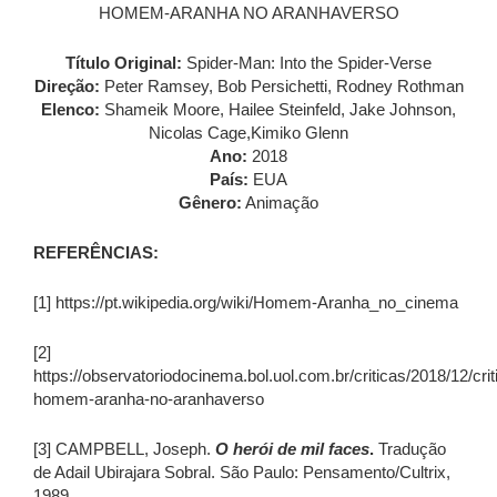
HOMEM-ARANHA NO ARANHAVERSO
Título Original:
Spider-Man: Into the Spider-Verse
Direção:
Peter Ramsey, Bob Persichetti, Rodney Rothman
Elenco:
Shameik Moore, Hailee Steinfeld, Jake Johnson,
Nicolas Cage,Kimiko Glenn
Ano:
2018
País:
EUA
Gênero:
Animação
REFERÊNCIAS:
[1] https://pt.wikipedia.org/wiki/Homem-Aranha_no_cinema
[2]
https://observatoriodocinema.bol.uol.com.br/criticas/2018/12/crit
homem-aranha-no-aranhaverso
[3] CAMPBELL, Joseph.
O herói de mil faces
.
Tradução
de Adail Ubirajara Sobral. São Paulo: Pensamento/Cultrix,
1989.