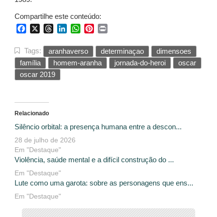
Compartilhe este conteúdo:
Facebook
X
Threads
LinkedIn
WhatsApp
Pinterest
Print
Tags:
aranhaverso
determinaçao
dimensoes
família
homem-aranha
jornada-do-heroi
oscar
oscar 2019
Relacionado
Silêncio orbital: a presença humana entre a descon...
28 de julho de 2026
Em "Destaque"
Violência, saúde mental e a difícil construção do ...
Em "Destaque"
Lute como uma garota: sobre as personagens que ens...
Em "Destaque"