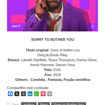
SORRY TO BOTHER YOU
Título original:
Sorry to bother you
Direção:Boots Riley
Elenco:
Lakeith Stanfield, Tessa Thompson, Danny Glove,
Armie Hammer, Steven Yeun
País:
EUA
Ano:
2018
Gênero: Comédia , Fantasia, Ficção científica
Compartilhe este conteúdo:
Facebook
X
Threads
LinkedIn
WhatsApp
Pinterest
Print
Tags:
analise
filme
Sorry to Bother You