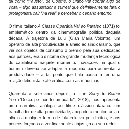
tal como “Fausto”, de Goethe, o Diabo vai cobrar algo de
volta – algo assustador e surreal que definitivamente fará o
protagonista cair “na real” e perceber o cenário entorno.
O filme italiano
A Classe Operária Vai ao Paraíso
(1971) foi
emblemático dentro da cinematografia política daquela
década. A trajetória de Lulu (Gian Maria Volonté), um
operário de alta produtividade e alheio ao sindicalismo, que
via nos objetos de consumo o prêmio pela sua dedicação
aos patrões, era o sintoma da grande mudança tecnológica
do capitalismo naquele momento: inovações na qual o
homem deveria se adaptar à máquina para aumentar a
produtividade – a tal ponto que Lulu passa a ter uma
relação fetichista e até erótica com as máquinas.
Quarenta e sete anos depois, o filme
Sorry to Bother
You
(“Desculpe por Incomodá-lo”, 2018), nos apresenta
uma narrativa análoga ao filme clássico italiano: um
trabalhador de alta produtividade, apegado à meritocracia e
alheio a qualquer forma de luta coletiva por direitos, é aos
poucos forçados a ver finalmente a injustiça ao seu redor.