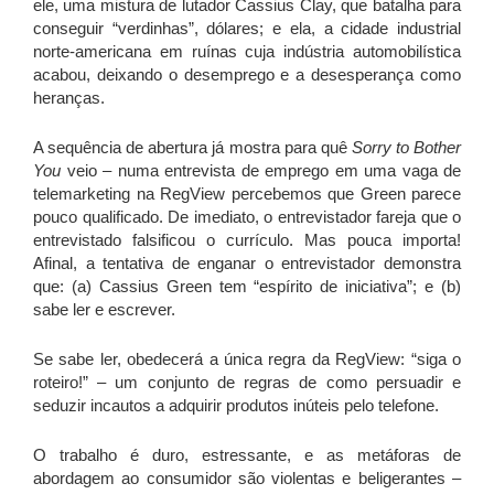
ele, uma mistura de lutador Cassius Clay, que batalha para
conseguir “verdinhas”, dólares; e ela, a cidade industrial
norte-americana em ruínas cuja indústria automobilística
acabou, deixando o desemprego e a desesperança como
heranças.
A sequência de abertura já mostra para quê
Sorry to Bother
You
veio – numa entrevista de emprego em uma vaga de
telemarketing na RegView percebemos que Green parece
pouco qualificado. De imediato, o entrevistador fareja que o
entrevistado falsificou o currículo. Mas pouca importa!
Afinal, a tentativa de enganar o entrevistador demonstra
que: (a) Cassius Green tem “espírito de iniciativa”; e (b)
sabe ler e escrever.
Se sabe ler, obedecerá a única regra da RegView: “siga o
roteiro!” – um conjunto de regras de como persuadir e
seduzir incautos a adquirir produtos inúteis pelo telefone.
O trabalho é duro, estressante, e as metáforas de
abordagem ao consumidor são violentas e beligerantes –