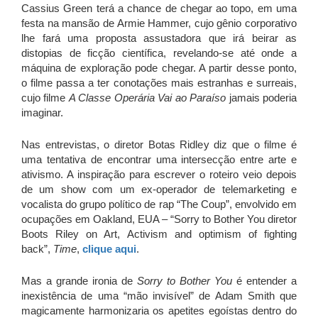
Cassius Green terá a chance de chegar ao topo, em uma
festa na mansão de Armie Hammer, cujo gênio corporativo
lhe fará uma proposta assustadora que irá beirar as
distopias de ficção científica, revelando-se até onde a
máquina de exploração pode chegar. A partir desse ponto,
o filme passa a ter conotações mais estranhas e surreais,
cujo filme
A Classe Operária Vai ao Paraíso
jamais poderia
imaginar.
Nas entrevistas, o diretor Botas Ridley diz que o filme é
uma tentativa de encontrar uma intersecção entre arte e
ativismo. A inspiração para escrever o roteiro veio depois
de um show com um ex-operador de telemarketing e
vocalista do grupo político de rap “The Coup”, envolvido em
ocupações em Oakland, EUA – “Sorry to Bother You diretor
Boots Riley on Art, Activism and optimism of fighting
back”,
Time
,
clique aqui
.
Mas a grande ironia de
Sorry to Bother You
é entender a
inexistência de uma “mão invisível” de Adam Smith que
magicamente harmonizaria os apetites egoístas dentro do