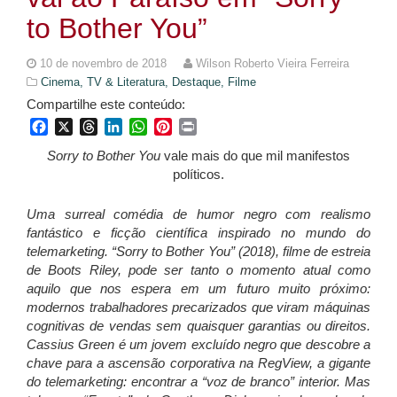
to Bother You”
10 de novembro de 2018
Wilson Roberto Vieira Ferreira
Cinema, TV & Literatura,
Destaque,
Filme
Compartilhe este conteúdo:
Facebook
X
Threads
LinkedIn
WhatsApp
Pinterest
Print
Sorry to Bother You
vale mais do que mil manifestos
políticos.
Uma surreal comédia de humor negro com realismo
fantástico e ficção científica inspirado no mundo do
telemarketing. “Sorry to Bother You” (2018), filme de estreia
de Boots Riley, pode ser tanto o momento atual como
aquilo que nos espera em um futuro muito próximo:
modernos trabalhadores precarizados que viram máquinas
cognitivas de vendas sem quaisquer garantias ou direitos.
Cassius Green é um jovem excluído negro que descobre a
chave para a ascensão corporativa na RegView, a gigante
do telemarketing: encontrar a “voz de branco” interior. Mas