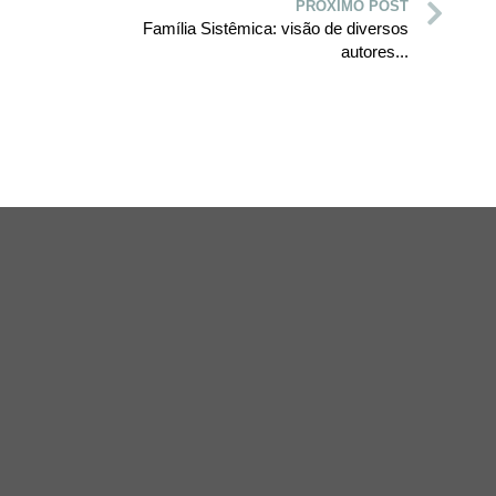
PRÓXIMO POST
Família Sistêmica: visão de diversos
autores...