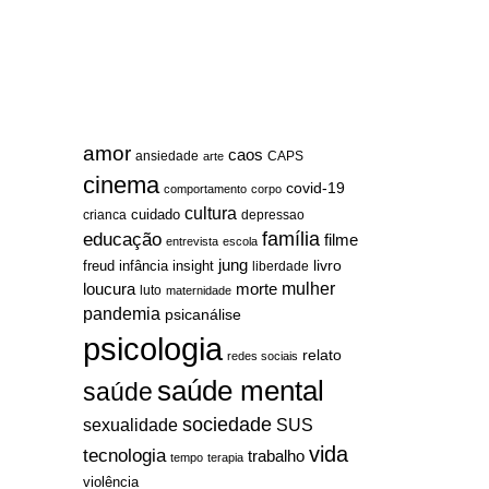
amor
caos
ansiedade
arte
CAPS
cinema
covid-19
comportamento
corpo
cultura
cuidado
crianca
depressao
família
educação
filme
entrevista
escola
jung
livro
freud
infância
insight
liberdade
mulher
loucura
morte
luto
maternidade
pandemia
psicanálise
psicologia
relato
redes sociais
saúde mental
saúde
sociedade
sexualidade
SUS
vida
tecnologia
trabalho
tempo
terapia
violência