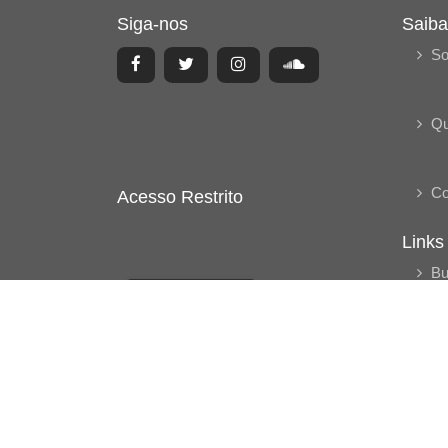
Siga-nos
Saiba
So
Q
Co
Acesso Restrito
Links
Bu
Acessar