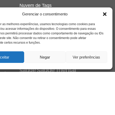
Nuvem de Tags
amor
l e
Gerenciar o consentimento
caos
ansiedade
arte
CAPS
no
cinema
ta
covid-19
comportamento
corpo
er as melhores experiências, usamos tecnologias como cookies para
cultura
cuidado
crianca
depressao
/ou acessar informações do dispositivo. O consentimento para essas
família
 nos permitirá processar dados como comportamento de navegação ou IDs
educação
filme
entrevista
escola
este site. Não consentir ou retirar o consentimento pode afetar
jung
livro
freud
infância
insight
liberdade
e certos recursos e funções.
de
mulher
loucura
morte
luto
maternidade
Cena
pandemia
psicanálise
ceitar
Negar
Ver preferências
psicologia
relato
redes sociais
saúde mental
saúde
mento
sociedade
sexualidade
SUS
vida
tecnologia
trabalho
tempo
terapia
violência
leiro