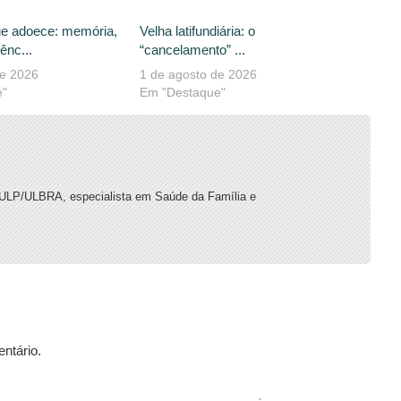
que adoece: memória,
Velha latifundiária: o
ênc...
“cancelamento” ...
de 2026
1 de agosto de 2026
e"
Em "Destaque"
ULP/ULBRA, especialista em Saúde da Família e
ntário.