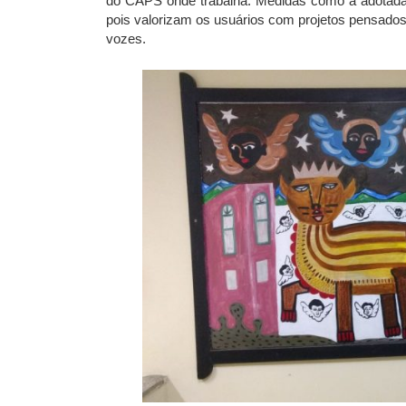
do CAPS onde trabalha. Medidas como a adotada
pois valorizam os usuários com projetos pensad
vozes.