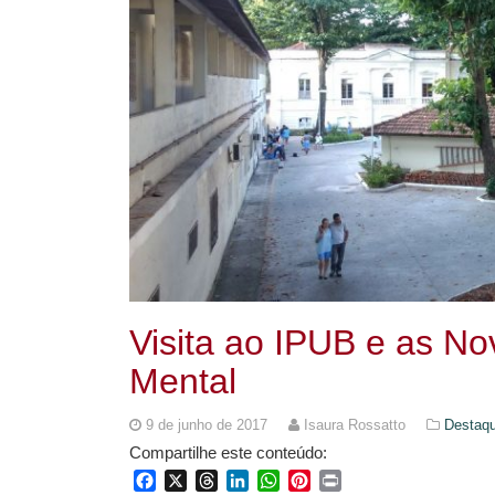
Visita ao IPUB e as 
Mental
9 de junho de 2017
Isaura Rossatto
Destaq
Compartilhe este conteúdo:
Facebook
X
Threads
LinkedIn
WhatsApp
Pinterest
Print