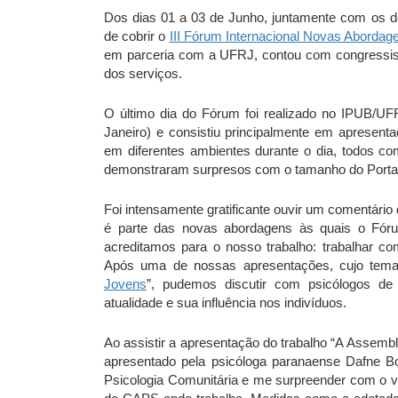
Dos dias 01 a 03 de Junho, juntamente com os d
de cobrir o
III Fórum Internacional Novas Aborda
em parceria com a UFRJ, contou com congressista
dos serviços.
O último dia do Fórum foi realizado no IPUB/UFRJ
Janeiro) e consistiu principalmente em apresent
em diferentes ambientes durante o dia, todos co
demonstraram surpresos com o tamanho do Portal
Foi intensamente gratificante ouvir um comentário
é parte das novas abordagens às quais o Fór
acreditamos para o nosso trabalho: trabalhar co
Após uma de nossas apresentações, cujo tema 
Jovens
”, pudemos discutir com psicólogos de 
atualidade e sua influência nos indivíduos.
Ao assistir a apresentação do trabalho “A Assemb
apresentado pela psicóloga paranaense Dafne 
Psicologia Comunitária e me surpreender com o vi