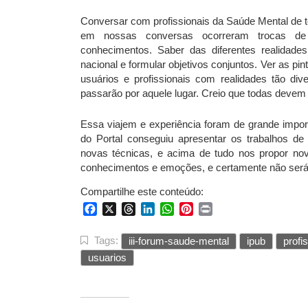
Conversar com profissionais da Saúde Mental de to
em nossas conversas ocorreram trocas de 
conhecimentos. Saber das diferentes realidades
nacional e formular objetivos conjuntos. Ver as pi
usuários e profissionais com realidades tão d
passarão por aquele lugar. Creio que todas devem s
Essa viajem e experiência foram de grande import
do Portal conseguiu apresentar os trabalhos d
novas técnicas, e acima de tudo nos propor no
conhecimentos e emoções, e certamente não será
Compartilhe este conteúdo:
Facebook
X
Threads
LinkedIn
WhatsApp
Pinterest
Print
Tags:
iii-forum-saude-mental
ipub
profi
usuarios