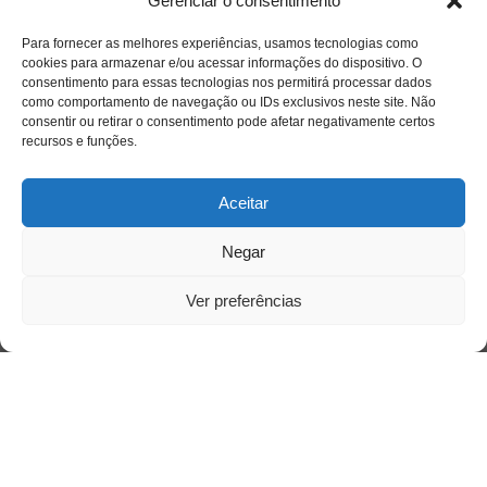
Sobre
Gerenciar o consentimento
Para fornecer as melhores experiências, usamos tecnologias como
cookies para armazenar e/ou acessar informações do dispositivo. O
Quem somos
consentimento para essas tecnologias nos permitirá processar dados
como comportamento de navegação ou IDs exclusivos neste site. Não
consentir ou retirar o consentimento pode afetar negativamente certos
recursos e funções.
Contato
Aceitar
Links Úteis
Buscador Google
Negar
Ver preferências
Publicações Recentes
A caminhada antimanicomial e os desafios da
saúde mental no Tocantins: (En)Cena entrevista
Ana Carolina Noleto
A Psicologia como espaço de cuidado para
mulheres: (En)Cena entrevista Rayla Soares