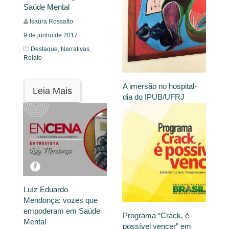
Saúde Mental
Isaura Rossatto
9 de junho de 2017
Destaque,
Narrativas,
Relato
A imersão no hospital-
Leia Mais
dia do IPUB/UFRJ
Laryssa Nogueira dos
Anjos Araújo
5 de junho de 2017
Narrativas,
Relato
Leia Mais
Luíz Eduardo
Mendonça: vozes que
empoderam em Saúde
Programa “Crack, é
Mental
possível vencer” em