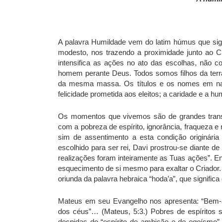
A palavra Humildade vem do latim húmus que signi
modesto, nos trazendo a proximidade junto ao Cri
intensifica as ações no ato das escolhas, não c
homem perante Deus. Todos somos filhos da terr
da mesma massa. Os títulos e os nomes em nad
felicidade prometida aos eleitos; a caridade e a hu
Os momentos que vivemos são de grandes trans
com a pobreza de espírito, ignorância, fraqueza 
sim de assentimento a esta condição originári
escolhido para ser rei, Davi prostrou-se diante 
realizações foram inteiramente as Tuas ações”. E
esquecimento de si mesmo para exaltar o Criador.
oriunda da palavra hebraica “hoda’a”, que significa
Mateus em seu Evangelho nos apresenta: “Bem-av
dos céus”… (Mateus, 5:3.) Pobres de espíritos s
despidas do “espírito de ambição e de egoísmo”, 