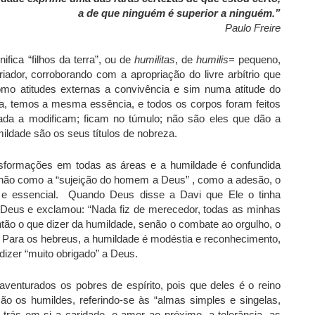
a de que ninguém é superior a ninguém.”
Paulo Freire
fica “filhos da terra”, ou de
humilitas
, de
humilis
= pequeno,
ador, corroborando com a apropriação do livre arbítrio que
omo atitudes externas a convivência e sim numa atitude do
a, temos a mesma essência, e todos os corpos foram feitos
a a modificam; ficam no túmulo; não são eles que dão a
mildade são os seus títulos de nobreza.
formações em todas as áreas e a humildade é confundida
e não como a “sujeição do homem a Deus” , como a adesão, o
a e essencial. Quando Deus disse a Davi que Ele o tinha
de Deus e exclamou: “Nada fiz de merecedor, todas as minhas
ntão o que dizer da humildade, senão o combate ao orgulho, o
 Para os hebreus, a humildade é modéstia e reconhecimento,
 dizer “muito obrigado” a Deus.
enturados os pobres de espírito, pois que deles é o reino
ão os humildes, referindo-se às “almas simples e singelas,
trás em si a caridade, o amor ao próximo, a tolerância, as