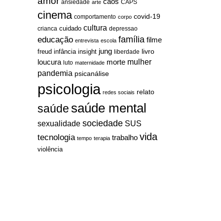
amor
caos
ansiedade
arte
CAPS
cinema
covid-19
comportamento
corpo
cultura
cuidado
crianca
depressao
família
educação
filme
entrevista
escola
jung
livro
freud
infância
insight
liberdade
mulher
loucura
morte
luto
maternidade
pandemia
psicanálise
psicologia
relato
redes sociais
saúde mental
saúde
sociedade
sexualidade
SUS
vida
tecnologia
trabalho
tempo
terapia
violência