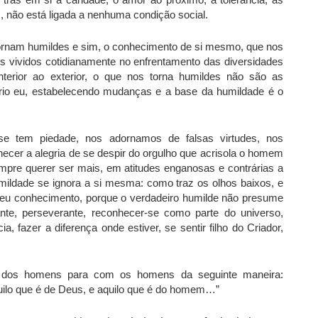
não está ligada a nenhuma condição social.
 tornam humildes e sim, o conhecimento de si mesmo, que nos
os vividos cotidianamente no enfrentamento das diversidades
erior ao exterior, o que nos torna humildes não são as
prio eu, estabelecendo mudanças e a base da humildade é o
e tem piedade, nos adornamos de falsas virtudes, nos
cer a alegria de se despir do orgulho que acrisola o homem
re querer ser mais, em atitudes enganosas e contrárias a
umildade se ignora a si mesma: como traz os olhos baixos, e
 seu conhecimento, porque o verdadeiro humilde não presume
ante, perseverante, reconhecer-se como parte do universo,
a, fazer a diferença onde estiver, se sentir filho do Criador,
 dos homens para com os homens da seguinte maneira:
ilo que é de Deus, e aquilo que é do homem…”