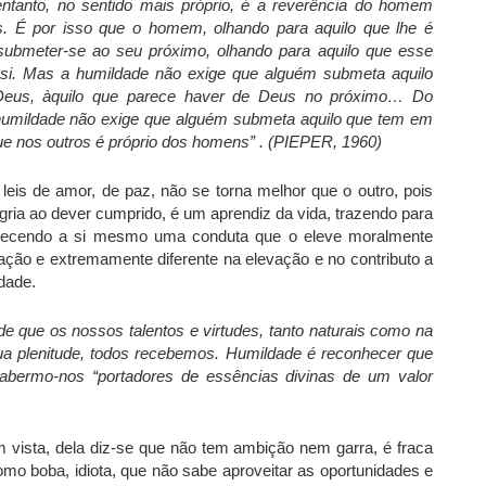
entanto, no sentido mais próprio, é a reverência do homem
. É por isso que o homem, olhando para aquilo que lhe é
 submeter-se ao seu próximo, olhando para aquilo que esse
i. Mas a humildade não exige que alguém submeta aquilo
Deus, àquilo que parece haver de Deus no próximo… Do
mildade não exige que alguém submeta aquilo que tem em
que nos outros é próprio dos homens” . (PIEPER, 1960)
eis de amor, de paz, não se torna melhor que o outro, pois
gria ao dever cumprido, é um aprendiz da vida, trazendo para
belecendo a si mesmo uma conduta que o eleve moralmente
riação e extremamente diferente na elevação e no contributo a
dade.
e que os nossos talentos e virtudes, tanto naturais como na
a plenitude, todos recebemos. Humildade é reconhecer que
bermo-nos “portadores de essências divinas de um valor
vista, dela diz-se que não tem ambição nem garra, é fraca
omo boba, idiota, que não sabe aproveitar as oportunidades e