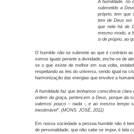
A humildade, no 
submetido a Deus
próprio, tem que
tem de Deus em s
que nele há de 
mesmo modo, a hu
si de próprio, ao 
O humilde não se submete ao que é contrário as l
somos iguais perante a divindade, enche-se de ale
se o que existe de melhor em sua volta, esta
respeitando as leis do universo, sendo igual na c
harmonização das energias que envolve a humani
A humildade faz que tenhamos consciência clara d
ordem da graça, pertencem a Deus, porque da su
valemos pouco – nada -, e ao mesmo tempo sa
inestimável”. (MONS. JOSÉ, 2011)
Em nossa sociedade a pessoa humilde não é bem 
de personalidade, que não sabe se impor, é tida c