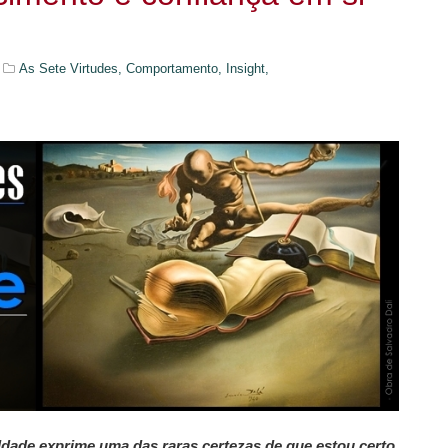
As Sete Virtudes,
Comportamento,
Insight,
dade exprime uma das raras certezas de que estou certo,