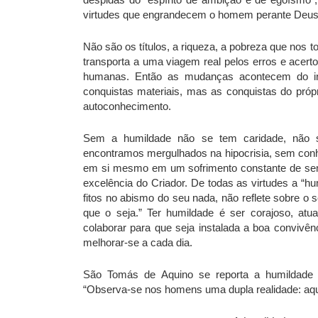
virtudes que engrandecem o homem perante Deus, 
Não são os títulos, a riqueza, a pobreza que nos
transporta a uma viagem real pelos erros e acert
humanas. Então as mudanças acontecem do int
conquistas materiais, mas as conquistas do pró
autoconhecimento.
Sem a humildade não se tem caridade, não s
encontramos mergulhados na hipocrisia, sem conhe
em si mesmo em um sofrimento constante de semp
excelência do Criador. De todas as virtudes a “h
fitos no abismo do seu nada, não reflete sobre o
que o seja.” Ter humildade é ser corajoso, atu
colaborar para que seja instalada a boa convivênci
melhorar-se a cada dia.
São Tomás de Aquino se reporta a humildade
“Observa-se nos homens uma dupla realidade: aqu