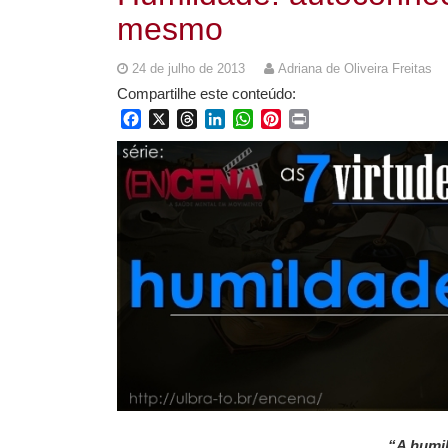
mesmo
24 de julho de 2013
Adriana de Oliveira Freitas
Compartilhe este conteúdo:
Facebook
X
Threads
LinkedIn
WhatsApp
Pinterest
Print
“A humil