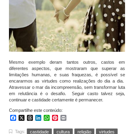
Mesmo exemplo deram tantos outros, castos em
diferentes aspectos, que mostraram que superar as
limitações humanas, e suas fraquezas, é possível se
encararmos as virtudes como realizações do dia a dia.
Atravessar o mar da incompreensão, sem transformar luta
em relutância é o desafio. Seguir casto talvez seja,
continuar e castidade certamente é permanecer.
Compartilhe este conteúdo:
Facebook
X
Threads
LinkedIn
WhatsApp
Pinterest
Print
Tags:
castidade
cultura
religião
virtudes