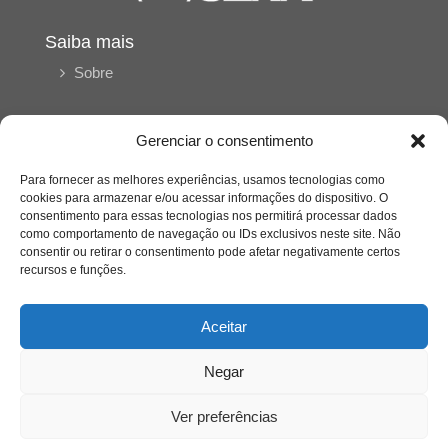
Saiba mais
Sobre
Gerenciar o consentimento
Quem somos
Para fornecer as melhores experiências, usamos tecnologias como
cookies para armazenar e/ou acessar informações do dispositivo. O
Contato
consentimento para essas tecnologias nos permitirá processar dados
como comportamento de navegação ou IDs exclusivos neste site. Não
consentir ou retirar o consentimento pode afetar negativamente certos
Links Úteis
recursos e funções.
Buscador Google
Aceitar
Publicações Recentes
Negar
Silêncio orbital: a presença humana entre a
desconexão e o espetáculo
Ver preferências