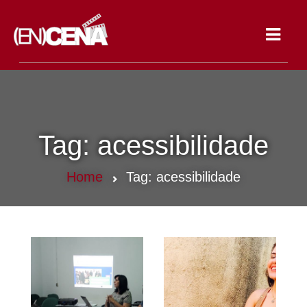
Toggle
navigat
Tag:
acessibilidade
Home
Tag:
acessibilidade