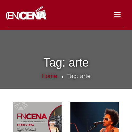
Toggle
navigat
Tag:
arte
Home
Tag:
arte