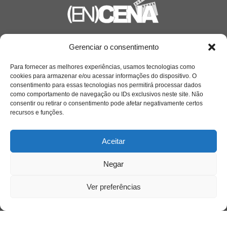
Saiba mais
Gerenciar o consentimento
Sobre
Para fornecer as melhores experiências, usamos tecnologias como
cookies para armazenar e/ou acessar informações do dispositivo. O
consentimento para essas tecnologias nos permitirá processar dados
como comportamento de navegação ou IDs exclusivos neste site. Não
Quem somos
consentir ou retirar o consentimento pode afetar negativamente certos
recursos e funções.
Contato
Aceitar
Links Úteis
Negar
Buscador Google
Ver preferências
Publicações Recentes
Silêncio orbital: a presença humana entre a
desconexão e o espetáculo