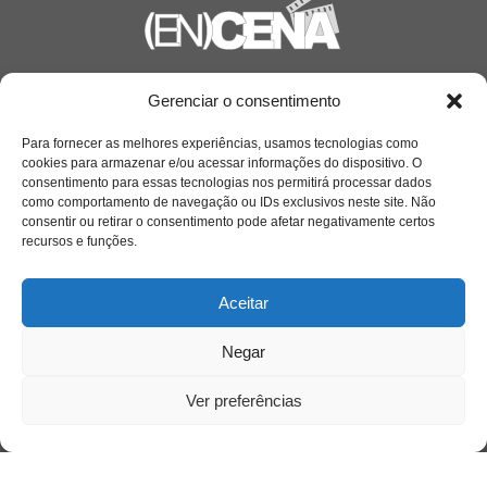
Saiba mais
Gerenciar o consentimento
Sobre
Para fornecer as melhores experiências, usamos tecnologias como
cookies para armazenar e/ou acessar informações do dispositivo. O
consentimento para essas tecnologias nos permitirá processar dados
como comportamento de navegação ou IDs exclusivos neste site. Não
Quem somos
consentir ou retirar o consentimento pode afetar negativamente certos
recursos e funções.
Contato
Aceitar
Links Úteis
Negar
Buscador Google
Ver preferências
Publicações Recentes
Silêncio orbital: a presença humana entre a
desconexão e o espetáculo