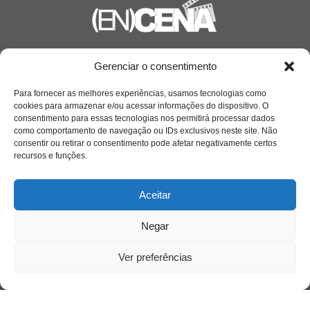
Saiba mais
Gerenciar o consentimento
Sobre
Para fornecer as melhores experiências, usamos tecnologias como
cookies para armazenar e/ou acessar informações do dispositivo. O
consentimento para essas tecnologias nos permitirá processar dados
como comportamento de navegação ou IDs exclusivos neste site. Não
Quem somos
consentir ou retirar o consentimento pode afetar negativamente certos
recursos e funções.
Contato
Aceitar
Links Úteis
Negar
Buscador Google
Ver preferências
Publicações Recentes
A caminhada antimanicomial e os desafios da
saúde mental no Tocantins: (En)Cena entrevista