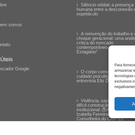
bre
Silêncio orbital: a presença
humana entre a desconexão 
espetáculo
uem somos
A reinvenção do trabalho e 
choque geracional: uma análi
crítica do mercado
ntato
contemporâneo em “Um Sen
Estagiário”
 Úteis
Para fornec
scador Google
armazenar e
O corpo como expressão d
cuidado psicológico: (En)Cen
tecnologias
entrevista Eliz Dorneles
exclusivos n
negativament
Violência, saúde mental e a
A
difícil construção do acolhime
institucional: (En)cena entrevi
Izabella Ferreira dos Santos,
Conselheira do CRP-23