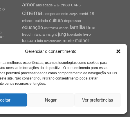
amor
caos
ansiedade
arte
CAPS
e o
cinema
covid-19
comportamento
corpo
cultura
cuidado
crianca
depressao
família
educação
filme
entrevista
escola
o
jung
livro
freud
infância
insight
liberdade
se
mulher
loucura
morte
luto
maternidade
hor
pandemia
psicanálise
Gerenciar o consentimento
psicologia
relato
redes sociais
er as melhores experiências, usamos tecnologias como cookies para
saúde mental
saúde
/ou acessar informações do dispositivo. O consentimento para essas
o
a
 nos permitirá processar dados como comportamento de navegação ou IDs
sociedade
sexualidade
SUS
este site. Não consentir ou retirar o consentimento pode afetar
vida
e certos recursos e funções.
tecnologia
trabalho
tempo
terapia
violência
ceitar
Negar
Ver preferências
nto
sta