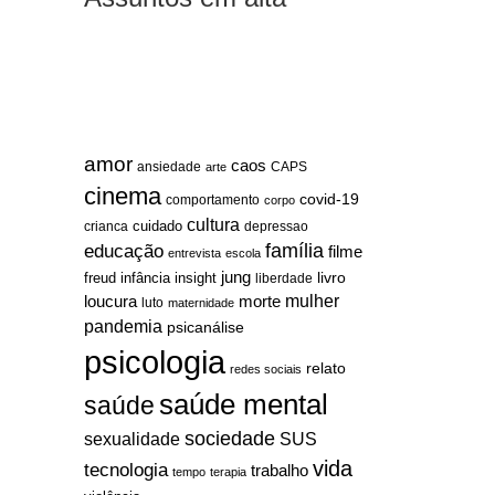
amor
caos
ansiedade
arte
CAPS
cinema
covid-19
comportamento
corpo
cultura
cuidado
crianca
depressao
família
educação
filme
entrevista
escola
jung
livro
freud
infância
insight
liberdade
mulher
loucura
morte
luto
maternidade
pandemia
psicanálise
psicologia
relato
redes sociais
saúde mental
saúde
sociedade
sexualidade
SUS
vida
tecnologia
trabalho
tempo
terapia