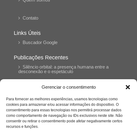
Contato
Links Úteis
Buscador Google
Publicações Recentes
Silêncio orbital: a presença humana entre a
desconexão e o espetáculo
Gerenciar o consentimento
A reinvenção do trabalho e o choque geracional:
uma análise crítica do mercado contemporâneo
em “Um Senhor Estagiário”
Para fornecer as melhores experiências, usamos tecnologias como
cookies para armazenar e/ou acessar informações do dispositivo. O
consentimento para essas tecnologias nos permitirá processar dados
como comportamento de navegação ou IDs exclusivos neste site. Não
O corpo como expressão do cuidado
psicológico: (En)Cena entrevista Eliz Dorneles
consentir ou retirar o consentimento pode afetar negativamente certos
recursos e funções.