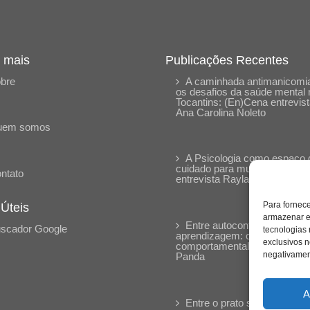
 mais
Publicações Recentes
bre
A caminhada antimanicomia
os desafios da saúde mental 
Tocantins: (En)Cena entrevis
Ana Carolina Noleto
uem somos
A Psicologia como espaço 
cuidado para mulheres: (En)
ntato
entrevista Rayla Soares
Para fornec
 Úteis
armazenar e
Entre autocontrole e
scador Google
tecnologias
aprendizagem: o desenvolvi
exclusivos n
comportamental em Kung Fu
negativament
Panda
A
Entre o prato saudável e o