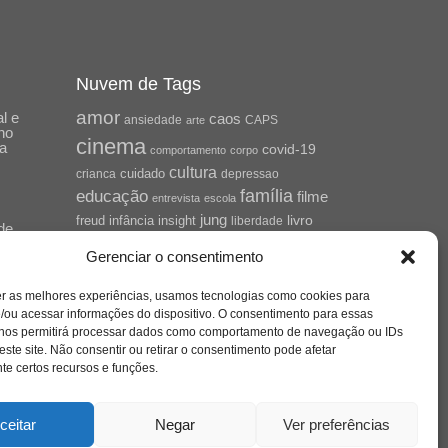
Nuvem de Tags
amor
l e
caos
ansiedade
arte
CAPS
no
cinema
ta
covid-19
comportamento
corpo
cultura
cuidado
crianca
depressao
família
educação
filme
entrevista
escola
jung
livro
freud
infância
insight
liberdade
de
mulher
loucura
morte
Cena
luto
maternidade
Gerenciar o consentimento
pandemia
psicanálise
psicologia
er as melhores experiências, usamos tecnologias como cookies para
relato
redes sociais
/ou acessar informações do dispositivo. O consentimento para essas
saúde mental
saúde
 nos permitirá processar dados como comportamento de navegação ou IDs
mento
este site. Não consentir ou retirar o consentimento pode afetar
sociedade
sexualidade
SUS
e certos recursos e funções.
vida
tecnologia
trabalho
tempo
terapia
violência
ceitar
Negar
Ver preferências