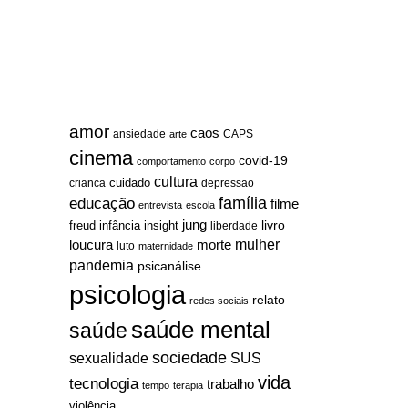
amor
caos
ansiedade
arte
CAPS
cinema
covid-19
comportamento
corpo
cultura
cuidado
crianca
depressao
família
educação
filme
entrevista
escola
jung
livro
freud
infância
insight
liberdade
mulher
loucura
morte
luto
maternidade
pandemia
psicanálise
psicologia
relato
redes sociais
saúde mental
saúde
sociedade
sexualidade
SUS
vida
tecnologia
trabalho
tempo
terapia
violência