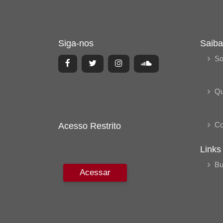
Siga-nos
Saiba
So
Q
Co
Acesso Restrito
Links
Bu
Acessar