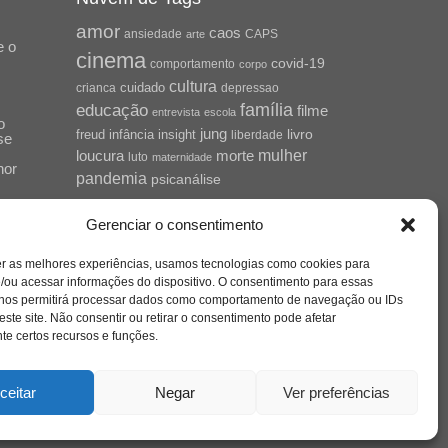
amor
caos
ansiedade
arte
CAPS
e o
cinema
covid-19
comportamento
corpo
cultura
cuidado
crianca
depressao
família
educação
filme
entrevista
escola
o
jung
livro
freud
infância
insight
liberdade
se
mulher
loucura
morte
luto
maternidade
hor
pandemia
psicanálise
psicologia
relato
redes sociais
Gerenciar o consentimento
saúde mental
o
saúde
a
er as melhores experiências, usamos tecnologias como cookies para
sociedade
sexualidade
SUS
/ou acessar informações do dispositivo. O consentimento para essas
 nos permitirá processar dados como comportamento de navegação ou IDs
vida
tecnologia
trabalho
tempo
terapia
este site. Não consentir ou retirar o consentimento pode afetar
violência
e certos recursos e funções.
nto
sta
ceitar
Negar
Ver preferências