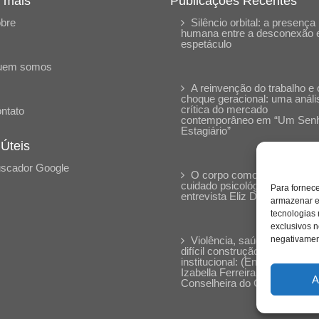
 mais
Publicações Recentes
bre
Silêncio orbital: a presença
humana entre a desconexão 
espetáculo
uem somos
A reinvenção do trabalho e 
choque geracional: uma análi
crítica do mercado
ntato
contemporâneo em “Um Sen
Estagiário”
 Úteis
scador Google
O corpo como expressão d
cuidado psicológico: (En)Cen
Para fornec
entrevista Eliz Dorneles
armazenar e
tecnologias
exclusivos n
Violência, saúde mental e a
negativament
difícil construção do acolhime
institucional: (En)cena entrevi
Izabella Ferreira dos Santos,
A
Conselheira do CRP-23