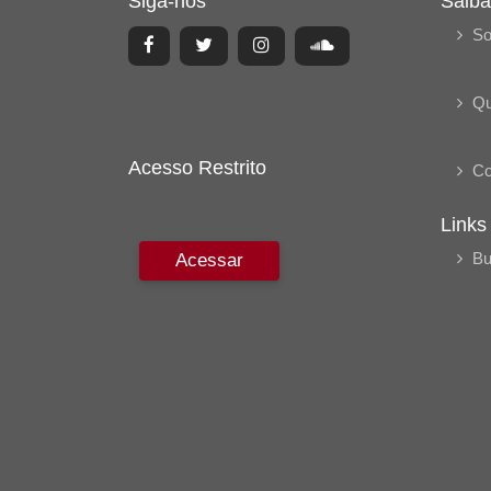
Siga-nos
Saiba
So
Q
Acesso Restrito
Co
Links
Bu
Acessar