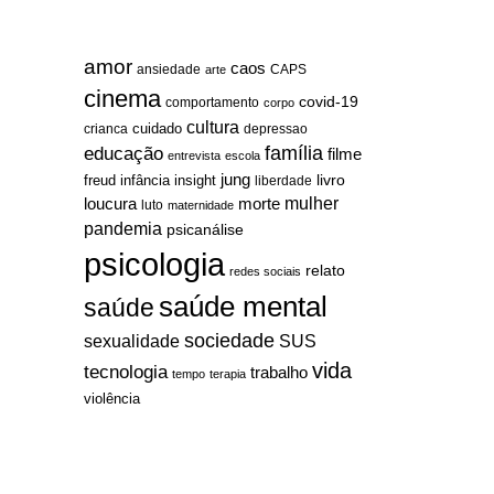
amor
caos
ansiedade
arte
CAPS
cinema
covid-19
comportamento
corpo
cultura
cuidado
crianca
depressao
família
educação
filme
entrevista
escola
jung
livro
freud
infância
insight
liberdade
mulher
loucura
morte
luto
maternidade
pandemia
psicanálise
psicologia
relato
redes sociais
saúde mental
saúde
sociedade
sexualidade
SUS
vida
tecnologia
trabalho
tempo
terapia
violência