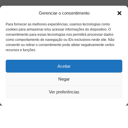
Quem somos
Gerenciar o consentimento
Para fornecer as melhores experiências, usamos tecnologias como
Contato
cookies para armazenar e/ou acessar informações do dispositivo. O
consentimento para essas tecnologias nos permitirá processar dados
como comportamento de navegação ou IDs exclusivos neste site. Não
Links Úteis
consentir ou retirar o consentimento pode afetar negativamente certos
Buscador Google
recursos e funções.
Publicações Recentes
Aceitar
Silêncio orbital: a presença humana entre a
desconexão e o espetáculo
Negar
Ver preferências
A reinvenção do trabalho e o choque geracional:
uma análise crítica do mercado contemporâneo
em “Um Senhor Estagiário”
O corpo como expressão do cuidado