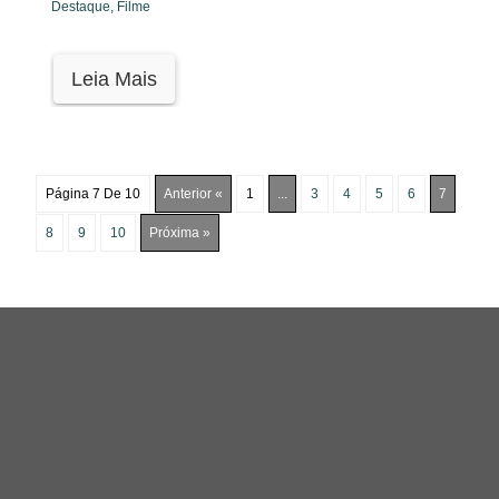
Destaque,
Filme
Leia Mais
Página 7 De 10
Anterior «
1
...
3
4
5
6
7
8
9
10
Próxima »