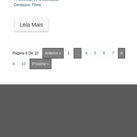
Destaque,
Filme,
Leia Mais
Página 8 De 10
Anterior «
1
...
4
5
6
7
8
9
10
Próxima »