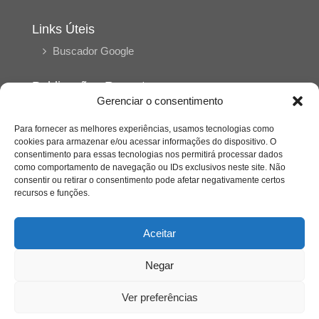
Links Úteis
Buscador Google
Publicações Recentes
Gerenciar o consentimento
Silêncio orbital: a presença humana entre a
desconexão e o espetáculo
Para fornecer as melhores experiências, usamos tecnologias como
cookies para armazenar e/ou acessar informações do dispositivo. O
consentimento para essas tecnologias nos permitirá processar dados
A reinvenção do trabalho e o choque geracional:
como comportamento de navegação ou IDs exclusivos neste site. Não
uma análise crítica do mercado contemporâneo
consentir ou retirar o consentimento pode afetar negativamente certos
em “Um Senhor Estagiário”
recursos e funções.
O corpo como expressão do cuidado
Aceitar
psicológico: (En)Cena entrevista Eliz Dorneles
Negar
Violência, saúde mental e a difícil construção do
acolhimento institucional: (En)cena entrevista
Ver preferências
Izabella Ferreira dos Santos, Conselheira do
CRP-23