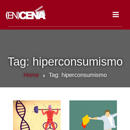
Toggle
navigat
Tag:
hiperconsumismo
Home
Tag:
hiperconsumismo