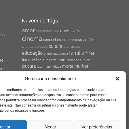
Nuvem de Tags
amor
caos
ansiedade
arte
CAPS
e o
cinema
covid-19
comportamento
corpo
cultura
cuidado
crianca
depressao
família
educação
filme
entrevista
escola
o
se
jung
livro
freud
infância
insight
liberdade
mulher
loucura
morte
luto
maternidade
hor
pandemia
psicanálise
Gerenciar o consentimento
psicologia
relato
redes sociais
o
er as melhores experiências, usamos tecnologias como cookies para
saúde mental
saúde
a
/ou acessar informações do dispositivo. O consentimento para essas
 nos permitirá processar dados como comportamento de navegação ou IDs
sociedade
sexualidade
SUS
este site. Não consentir ou retirar o consentimento pode afetar
vida
tecnologia
trabalho
e certos recursos e funções.
tempo
terapia
violência
nto
sta
ceitar
Negar
Ver preferências