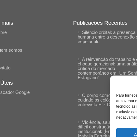
 mais
Publicações Recentes
bre
Silêncio orbital: a presença
humana entre a desconexão 
espetáculo
uem somos
A reinvenção do trabalho e 
choque geracional: uma análi
ntato
crítica do mercado
contemporâneo em “Um Sen
Estagiário”
 Úteis
scador Google
O corpo como expressão d
Para fornec
cuidado psicológico: (En)Cen
armazenar e
entrevista Eliz Dorneles
tecnologias
exclusivos n
negativament
Violência, saúde mental e a
difícil construção do acolhime
institucional: (En)cena entrevi
A
Izabella Ferreira dos Santos,