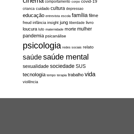
cinema
covid-19
comportamento
corpo
cultura
cuidado
crianca
depressao
família
educação
filme
entrevista
escola
jung
livro
freud
infância
insight
liberdade
mulher
loucura
morte
luto
maternidade
pandemia
psicanálise
psicologia
relato
redes sociais
saúde mental
saúde
sociedade
sexualidade
SUS
vida
tecnologia
trabalho
tempo
terapia
violência