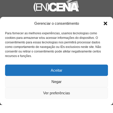
Saiba mais
Gerenciar o consentimento
Sobre
Para fornecer as melhores experiências, usamos tecnologias como
cookies para armazenar e/ou acessar informações do dispositivo. O
consentimento para essas tecnologias nos permitirá processar dados
como comportamento de navegação ou IDs exclusivos neste site. Não
Quem somos
consentir ou retirar o consentimento pode afetar negativamente certos
recursos e funções.
Contato
Aceitar
Links Úteis
Negar
Buscador Google
Ver preferências
Publicações Recentes
Silêncio orbital: a presença humana entre a
desconexão e o espetáculo