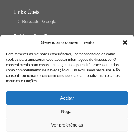
Links Úteis
Buscador Google
Publicações Recentes
Gerenciar o consentimento
Silêncio orbital: a presença humana entre a
desconexão e o espetáculo
Para fornecer as melhores experiências, usamos tecnologias como
cookies para armazenar e/ou acessar informações do dispositivo. O
consentimento para essas tecnologias nos permitirá processar dados
A reinvenção do trabalho e o choque geracional:
como comportamento de navegação ou IDs exclusivos neste site. Não
uma análise crítica do mercado contemporâneo
consentir ou retirar o consentimento pode afetar negativamente certos
em “Um Senhor Estagiário”
recursos e funções.
O corpo como expressão do cuidado
Aceitar
psicológico: (En)Cena entrevista Eliz Dorneles
Negar
Violência, saúde mental e a difícil construção do
acolhimento institucional: (En)cena entrevista
Ver preferências
Izabella Ferreira dos Santos, Conselheira do
CRP-23