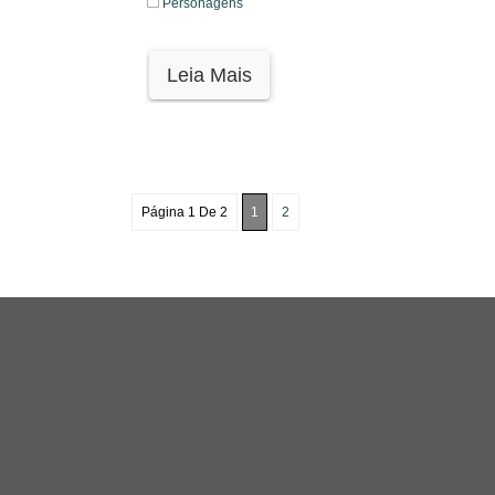
Personagens
Leia Mais
Página 1 De 2
1
2