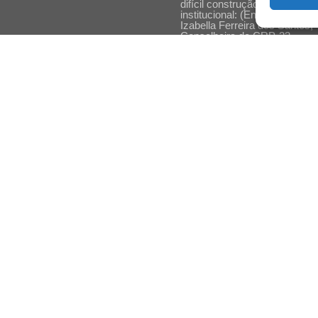
difícil construção do acolhime
institucional: (En)cena entrevi
Izabella Ferreira dos Santos,
Conselheira do CRP-23
Ser mulher, pensar gênero,
enfrentar o mundo: (En)cena
entrevista Gleys Ially Ramos