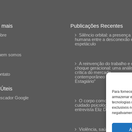
 mais
Publicações Recentes
bre
Silêncio orbital: a presença
humana entre a desconexão 
espetáculo
uem somos
A reinvenção do trabalho e 
choque geracional: uma análi
crítica do mercado
ntato
contemporâneo em “Um Sen
Estagiário”
 Úteis
Para fornec
armazenar e
scador Google
O corpo como expressão d
tecnologias
cuidado psicológico: (En)Cen
exclusivos n
entrevista Eliz Dorneles
negativament
Violência, saúde mental e a
A