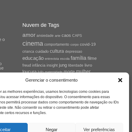
Nuvem de Tags
amor
caos
ansiedade
arte
CAPS
e o
cinema
covid-19
comportamento
corpo
cultura
cuidado
crianca
depressao
família
educação
filme
entrevista
escola
o
jung
livro
freud
infância
insight
liberdade
se
mulher
loucura
morte
luto
maternidade
hor
pandemia
psicanálise
Gerenciar o consentimento
psicologia
relato
redes sociais
er as melhores experiências, usamos tecnologias como cookies para
saúde mental
/ou acessar informações do dispositivo. O consentimento para essas
saúde
o
 nos permitirá processar dados como comportamento de navegação ou IDs
a
sociedade
este site. Não consentir ou retirar o consentimento pode afetar
sexualidade
SUS
e certos recursos e funções.
vida
tecnologia
trabalho
tempo
terapia
violência
ceitar
Negar
Ver preferências