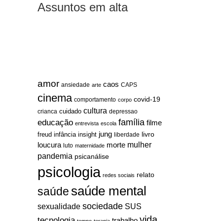
Assuntos em alta
amor
caos
ansiedade
arte
CAPS
cinema
covid-19
comportamento
corpo
cultura
cuidado
crianca
depressao
família
educação
filme
entrevista
escola
jung
livro
freud
infância
insight
liberdade
mulher
loucura
morte
luto
maternidade
pandemia
psicanálise
psicologia
relato
redes sociais
saúde mental
saúde
sociedade
sexualidade
SUS
vida
tecnologia
trabalho
tempo
terapia