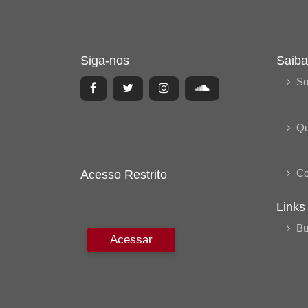
Siga-nos
Saiba
So
Q
Co
Acesso Restrito
Links
Bu
Acessar