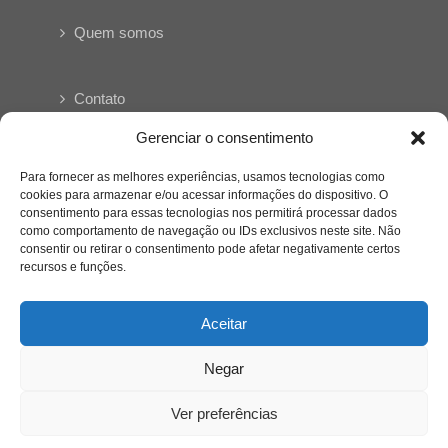
Quem somos
Contato
Gerenciar o consentimento
Links Úteis
Para fornecer as melhores experiências, usamos tecnologias como
Buscador Google
cookies para armazenar e/ou acessar informações do dispositivo. O
consentimento para essas tecnologias nos permitirá processar dados
Publicações Recentes
como comportamento de navegação ou IDs exclusivos neste site. Não
consentir ou retirar o consentimento pode afetar negativamente certos
Silêncio orbital: a presença humana entre a
recursos e funções.
desconexão e o espetáculo
Aceitar
A reinvenção do trabalho e o choque geracional:
uma análise crítica do mercado contemporâneo
Negar
em “Um Senhor Estagiário”
Ver preferências
O corpo como expressão do cuidado