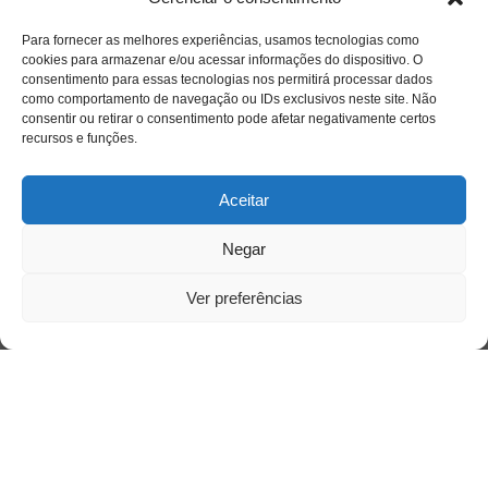
Para fornecer as melhores experiências, usamos tecnologias como
cookies para armazenar e/ou acessar informações do dispositivo. O
Quem somos
consentimento para essas tecnologias nos permitirá processar dados
como comportamento de navegação ou IDs exclusivos neste site. Não
consentir ou retirar o consentimento pode afetar negativamente certos
recursos e funções.
Contato
Aceitar
Links Úteis
Buscador Google
Negar
Ver preferências
Publicações Recentes
Silêncio orbital: a presença humana entre a
desconexão e o espetáculo
A reinvenção do trabalho e o choque geracional:
uma análise crítica do mercado contemporâneo
em “Um Senhor Estagiário”