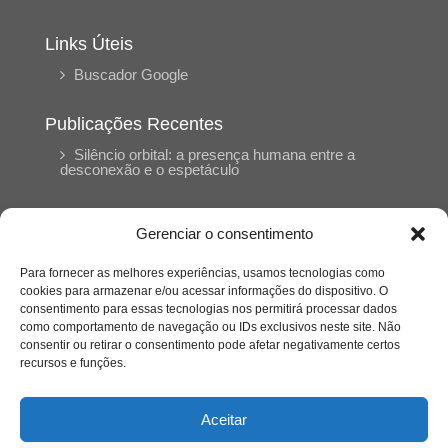
Links Úteis
Buscador Google
Publicações Recentes
Silêncio orbital: a presença humana entre a
desconexão e o espetáculo
A reinvenção do trabalho e o choque geracional:
Gerenciar o consentimento
uma análise crítica do mercado contemporâneo
em “Um Senhor Estagiário”
Para fornecer as melhores experiências, usamos tecnologias como
cookies para armazenar e/ou acessar informações do dispositivo. O
consentimento para essas tecnologias nos permitirá processar dados
O corpo como expressão do cuidado
como comportamento de navegação ou IDs exclusivos neste site. Não
psicológico: (En)Cena entrevista Eliz Dorneles
consentir ou retirar o consentimento pode afetar negativamente certos
recursos e funções.
Violência, saúde mental e a difícil construção do
acolhimento institucional: (En)cena entrevista
Aceitar
Izabella Ferreira dos Santos, Conselheira do
CRP-23