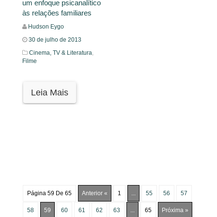
um enfoque psicanalítico
às relações familiares
Hudson Eygo
30 de julho de 2013
Cinema, TV & Literatura
,
Filme
Leia Mais
Página 59 De 65
Anterior «
1
...
55
56
57
58
59
60
61
62
63
...
65
Próxima »