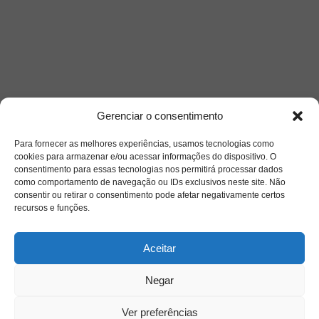
Gerenciar o consentimento
Para fornecer as melhores experiências, usamos tecnologias como
cookies para armazenar e/ou acessar informações do dispositivo. O
consentimento para essas tecnologias nos permitirá processar dados
como comportamento de navegação ou IDs exclusivos neste site. Não
Saiba mais
consentir ou retirar o consentimento pode afetar negativamente certos
recursos e funções.
Sobre
Aceitar
Quem somos
Negar
Ver preferências