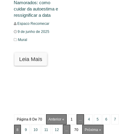
Namorados: como
cuidar da autoestima e
ressignificar a data
Espaco Recomecar
9 de junho de 2025
Mural
Leia Mais
Página 8 De 70
Anterior «
1
...
4
5
6
7
8
9
10
11
12
...
70
Próxima »