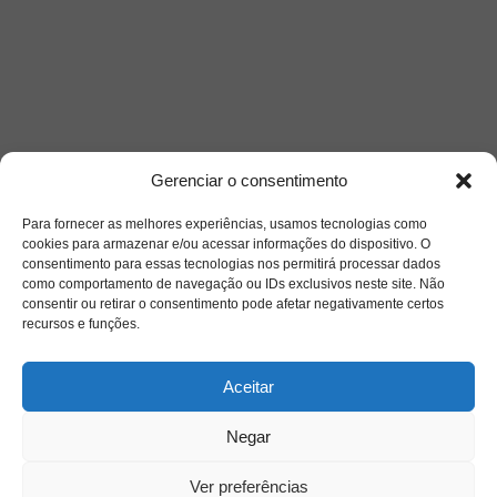
Gerenciar o consentimento
Para fornecer as melhores experiências, usamos tecnologias como
cookies para armazenar e/ou acessar informações do dispositivo. O
consentimento para essas tecnologias nos permitirá processar dados
como comportamento de navegação ou IDs exclusivos neste site. Não
Saiba mais
consentir ou retirar o consentimento pode afetar negativamente certos
recursos e funções.
Sobre
Aceitar
Quem somos
Negar
Ver preferências