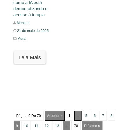
como a IA está
democratizando o
acesso à terapia
Mention
21 de maio de 2025
Mural
Leia Mais
Página 9 De 70
Anterior «
1
...
5
6
7
8
9
10
11
12
13
...
70
Próxima »