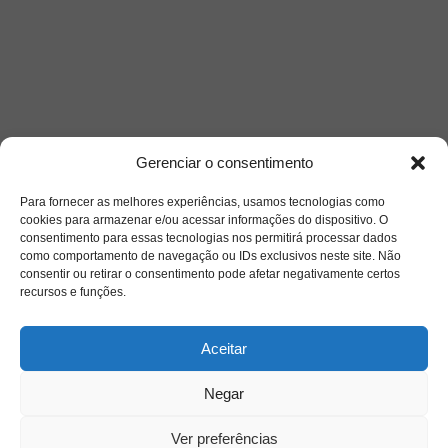
Gerenciar o consentimento
Para fornecer as melhores experiências, usamos tecnologias como
cookies para armazenar e/ou acessar informações do dispositivo. O
consentimento para essas tecnologias nos permitirá processar dados
como comportamento de navegação ou IDs exclusivos neste site. Não
Saiba mais
consentir ou retirar o consentimento pode afetar negativamente certos
recursos e funções.
Sobre
Aceitar
Quem somos
Negar
Ver preferências