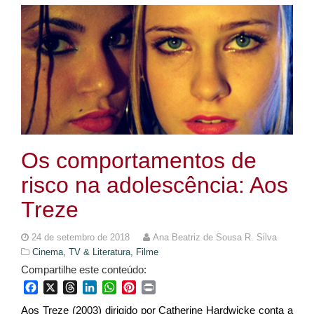
Os comportamentos de
risco na adolescência: Aos
Treze
24 de setembro de 2018
Ana Beatriz de Sousa R. Silva
Cinema, TV & Literatura,
Filme
Compartilhe este conteúdo:
Facebook
X
Threads
LinkedIn
WhatsApp
Pinterest
Print
Aos Treze (2003) dirigido por Catherine Hardwicke
conta a