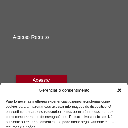
Acesso Restrito
Acessar
Gerenciar o consentimento
Para fornecer as melhores experiências, usamos tecnologias como
cookies para armazenar e/ou acessar informações do dispositivo. O
consentimento para essas tecnologias nos permitirá processar dados
como comportamento de navegação ou IDs exclusivos neste site. Não
consentir ou retirar o consentimento pode afetar negativamente certos
recursos e funções.