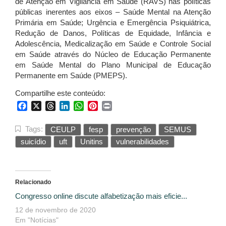
de Atenção em Vigilância em Saúde (RAVS) nas políticas
públicas inerentes aos eixos – Saúde Mental na Atenção
Primária em Saúde; Urgência e Emergência Psiquiátrica,
Redução de Danos, Políticas de Equidade, Infância e
Adolescência, Medicalização em Saúde e Controle Social
em Saúde através do Núcleo de Educação Permanente
em Saúde Mental do Plano Municipal de Educação
Permanente em Saúde (PMEPS).
Compartilhe este conteúdo:
Facebook
X
Threads
LinkedIn
WhatsApp
Pinterest
Print
Tags:
CEULP
fesp
prevenção
SEMUS
suicídio
uft
Unitins
vulnerabilidades
Relacionado
Congresso online discute alfabetização mais eficie...
12 de novembro de 2020
Em "Notícias"