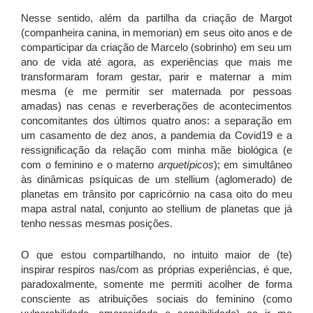
Nesse sentido, além da partilha da criação de Margot
(companheira canina, in memorian) em seus oito anos e de
comparticipar da criação de Marcelo (sobrinho) em seu um
ano de vida até agora, as experiências que mais me
transformaram foram gestar, parir e maternar a mim
mesma (e me permitir ser maternada por pessoas
amadas) nas cenas e reverberações de acontecimentos
concomitantes dos últimos quatro anos: a separação em
um casamento de dez anos, a pandemia da Covid19 e a
ressignificação da relação com minha mãe biológica (e
com o feminino e o materno
arquetípicos
); em simultâneo
às dinâmicas psíquicas de um stellium
(aglomerado) de
planetas em trânsito por capricórnio na casa oito do meu
mapa astral natal, conjunto ao stellium de planetas que já
tenho nessas mesmas posições.
O que estou compartilhando, no intuito maior de (te)
inspirar respiros nas/com as próprias experiências, é que,
paradoxalmente, somente me permiti acolher de forma
consciente as atribuições sociais do feminino (como