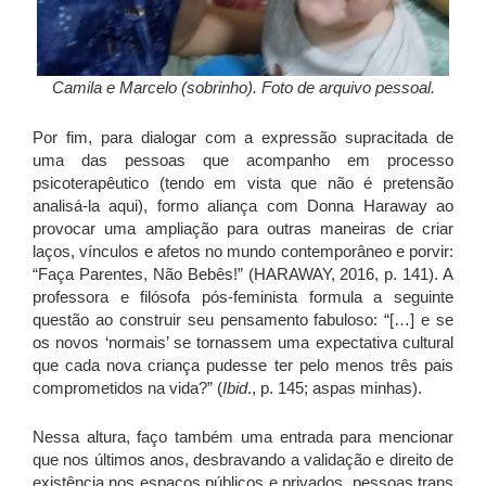
Camila e Marcelo (sobrinho). Foto de arquivo pessoal.
Por fim, para dialogar com a expressão supracitada de
uma das pessoas que acompanho em processo
psicoterapêutico (tendo em vista que não é pretensão
analisá-la aqui), formo aliança com Donna Haraway ao
provocar uma ampliação para outras maneiras de criar
laços, vínculos e afetos no mundo contemporâneo e porvir:
“Faça Parentes, Não Bebês!” (HARAWAY, 2016, p. 141). A
professora e filósofa pós-feminista formula a seguinte
questão ao construir seu pensamento fabuloso: “[…] e se
os novos ‘normais’ se tornassem uma expectativa cultural
que cada nova criança pudesse ter pelo menos três pais
comprometidos na vida?” (
Ibid
., p. 145; aspas minhas).
Nessa altura, faço também uma entrada para mencionar
que nos últimos anos, desbravando a validação e direito de
existência nos espaços públicos e privados, pessoas trans