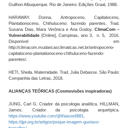
Guilhon Albuquerque. Rio de Janeiro: Edições Graal, 1988.
HARAWAY. Donna. Antropoceno, Capitaloceno,
Plantationoceno, Chthuluceno: fazendo parentes. Trad.
Susana Dias, Mara Verônica e Ana Godoy.
ClimaCom –
Vulnerabilidade
[Online], Campinas, ano 3, n. 5, 2016.
Disponível em
http://climacom.mudancasclimaticas.net.br/antropoceno-
capitaloceno-plantationoceno-chthuluceno-fazendo-
parentes/.
HETI, Sheila. Maternidade. Trad. Julia Debasse. São Paulo:
Companhia das Letras, 2018.
ALIANÇAS TEÓRICAS (Cosmovisões inspiradoras)
JUNG, Carl G. Criador da psicologia analítica. HILLMAN,
James. Criador da psicologia arquetípica.
https://www.youtube.com/@thiasos6881
.
https://ijpr.org.br/artigos/psique-imagem-gustavo-
barcellos/
.