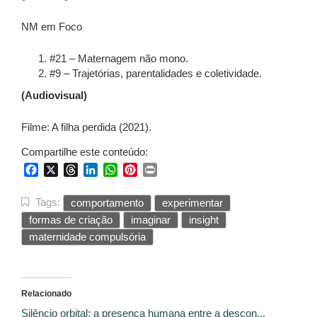
NM em Foco
#21 – Maternagem não mono.
#9 – Trajetórias, parentalidades e coletividade.
(Audiovisual)
Filme: A filha perdida (2021).
Compartilhe este conteúdo:
Facebook
X
Threads
LinkedIn
WhatsApp
Pinterest
Print
Tags:
comportamento
experimentar
formas de criação
imaginar
insight
maternidade compulsória
Relacionado
Silêncio orbital: a presença humana entre a descon...