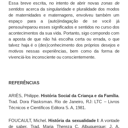
Essa breve escrita, no intento de abrir novas
zonas de
sentidos
acerca da singularidade e pluralidade dos modos
de maternidades e maternagens, envolveu também um
espaço para a (auto)indagação de se você já
pensou/reparou esses significados e sentidos no curso dos
acontecimentos da sua vida. Portanto, sigo compondo com
a aposta de que não há escolha certa ou errada, o que
talvez haja é o (des)conhecimento dos próprios desejos e
motivos nessas experiências, bem como da forma de
vivenciá-los inconsciente ou conscientemente.
REFERÊNCIAS
ARIÈS, Philippe.
História Social da Criança e da Família
.
Trad. Dora Flasksman. Rio de Janeiro, RJ: LTC – Livros
Técnicos e Científicos Editora S. A, 1981.
FOUCAULT, Michel.
História da sexualidade I
: A vontade
de saber. Trad. Maria Thereza C. Albuquerque; J. A.