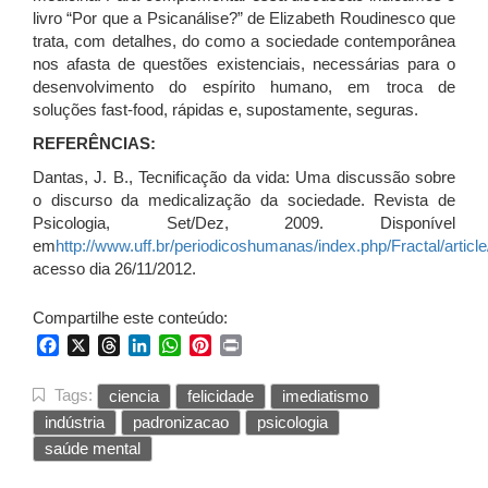
livro “Por que a Psicanálise?” de Elizabeth Roudinesco que
trata, com detalhes, do como a sociedade contemporânea
nos afasta de questões existenciais, necessárias para o
desenvolvimento do espírito humano, em troca de
soluções fast-food, rápidas e, supostamente, seguras.
REFERÊNCIAS:
Dantas, J. B., Tecnificação da vida: Uma discussão sobre
o discurso da medicalização da sociedade. Revista de
Psicologia, Set/Dez, 2009. Disponível
em
http://www.uff.br/periodicoshumanas/index.php/Fractal/articl
acesso dia 26/11/2012.
Compartilhe este conteúdo:
Facebook
X
Threads
LinkedIn
WhatsApp
Pinterest
Print
Tags:
ciencia
felicidade
imediatismo
indústria
padronizacao
psicologia
saúde mental