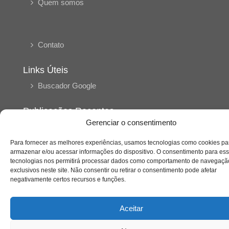
Quem somos
Contato
Links Úteis
Buscador Google
Publicações Recentes
Gerenciar o consentimento
A caminhada antimanicomial e os desafios da
saúde mental no Tocantins: (En)Cena entrevista
Ana Carolina Noleto
Para fornecer as melhores experiências, usamos tecnologias como cookies pa
armazenar e/ou acessar informações do dispositivo. O consentimento para es
tecnologias nos permitirá processar dados como comportamento de navegaçã
exclusivos neste site. Não consentir ou retirar o consentimento pode afetar
negativamente certos recursos e funções.
A Psicologia como espaço de cuidado para
mulheres: (En)Cena entrevista Rayla Soares
Aceitar