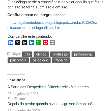
O psicólogo perde a consciência do valor daquilo que faz, e
por isso se torna submisso e omisso.
Confira o texto na integra, acesse:
http://nogabinetedopsicologo.blogspot.com.br/2012/08/a-
situacao-do-psicologo-clinico.html
Compartilhe este conteúdo:
Facebook
X
Threads
LinkedIn
WhatsApp
Pinterest
Print
Tags:
cfp
clinico
profissão
profissional
psicologia
psicólogo
trabalho
Relacionado
A Sorte das Despedidas Difíceis: reflexões acerca ...
28 de julho de 2026
Em "Relato"
Depois da perda: quando a vida exige versões de nó...
28 de junho de 2026