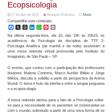
Ecopsicologia
17 de abril de 2023
Redação (En)Cena
Mural
Compartilhe este conteúdo:
Facebook
X
Threads
LinkedIn
WhatsApp
Pinterest
Print
Na
última segunda-feira, dia 10, das 19h às 20h15, os
acadêmicos de Psicologia da disciplina de TTP 2-
Psicologia Analítica (da manhã e da noite) assistiram a
uma mesa redonda virtual promovida pelo Instituto do
Imaginário, de São Paulo – SP.
O evento, que contou com a participação dos professores
doutores Malena Contrera, Marco Aurélio Bilibio e Jorge
Miklos, discutiu a solidão a partir da perspectiva da Anima
Mundi. O tema é fruto da interface entre a terapia junguiana
e a ecopsicologia.
A mesa redonda alertou para o fato de a Psicologia voltar-
se para a necessidade de os pacientes se (re)encantar-se
com o mundo, sobretudo a partir de uma nova forma de se