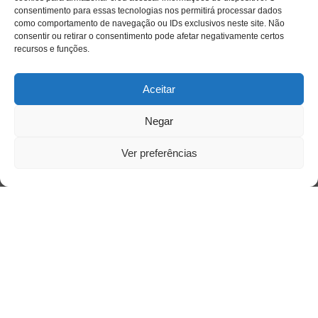
Quem somos
consentimento para essas tecnologias nos permitirá processar dados
como comportamento de navegação ou IDs exclusivos neste site. Não
consentir ou retirar o consentimento pode afetar negativamente certos
recursos e funções.
Contato
Aceitar
Links Úteis
Buscador Google
Negar
Publicações Recentes
Ver preferências
A caminhada antimanicomial e os desafios da
saúde mental no Tocantins: (En)Cena entrevista
Ana Carolina Noleto
A Psicologia como espaço de cuidado para
mulheres: (En)Cena entrevista Rayla Soares
Entre autocontrole e aprendizagem: o
desenvolvimento comportamental em Kung Fu