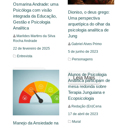
Osmarina Andrade: uma
Psicóloga com visão
Dioniso, o deus grego:
integrada da Educação,
Uma perspectiva
Gestão e Psicologia
arquetípica do olhar da
Analítica
psicologia analítica de
Jung
Marildes Martins da Silva
Rocha Andrade
Gabriel Alves Primo
22 de fevereiro de 2025
5 de junho de 2023
Entrevista
Personagens
Leia Mais
Alunos de Psicologia
Leia Mais
Analítica participam de
mesa redonda sobre
Terapia Junguiana e
Ecopsicologia
Redação (En)Cena
17 de abril de 2023
Mural
Manejo da Ansiedade na