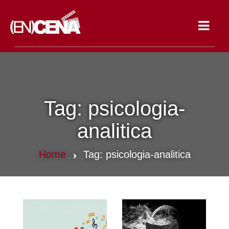
Toggle
navigat
Tag:
psicologia-
analitica
Home
Tag:
psicologia-analitica