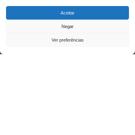
Aceitar
Saiba mais
Negar
Sobre
Ver preferências
Quem somos
Contato
Links Úteis
Buscador Google
Publicações Recentes
A caminhada antimanicomial e os desafios da
saúde mental no Tocantins: (En)Cena entrevista
Ana Carolina Noleto